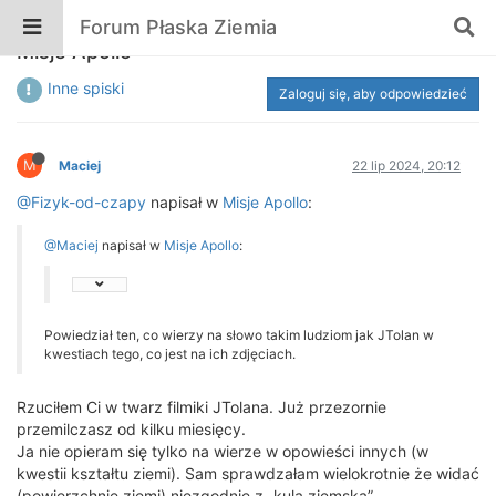
Forum Płaska Ziemia
Misje Apollo
Inne spiski
Zaloguj się, aby odpowiedzieć
M
Maciej
22 lip 2024, 20:12
@Fizyk-od-czapy
napisał w
Misje Apollo
:
@Maciej
napisał w
Misje Apollo
:
Powiedział ten, co wierzy na słowo takim ludziom jak JTolan w
kwestiach tego, co jest na ich zdjęciach.
Rzuciłem Ci w twarz filmiki JTolana. Już przezornie
przemilczasz od kilku miesięcy.
Ja nie opieram się tylko na wierze w opowieści innych (w
kwestii kształtu ziemi). Sam sprawdzałam wielokrotnie że widać
(powierzchnię ziemi) niezgodnie z „kulą ziemską”