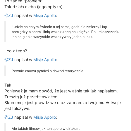
To żaden "problem".
Tak działa niebo (jego optyka).
@ZJ
napisał w
Misje Apollo
:
Ludzie na całym świecie o tej samej godzinie zmierzyli kąt
pomiędzy pionem i linią wskazującą na księżyc. Po umieszczeniu
ich na globie wszystkie wskazywały jeden punkt.
I co z tego?
@ZJ
napisał w
Misje Apollo
:
Pewnie znowu pytałeś o dowód retorycznie.
Tak.
Ponieważ ja mam dowód, że jest właśnie tak jak napisałem.
Zresztą już przedstawiałem.
Skoro moje jest prawdziwe oraz zaprzecza twojemu => twoje
jest fałszywe.
@ZJ
napisał w
Misje Apollo
:
Ale takich filmów jak ten sporo widziałem.