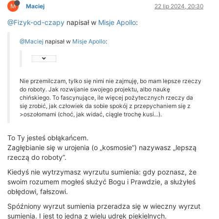
M
Maciej
22 lip 2024, 20:30
@Fizyk-od-czapy
napisał w
Misje Apollo
:
@Maciej
napisał w
Misje Apollo
:
Nie przemilczam, tylko się nimi nie zajmuję, bo mam lepsze rzeczy
do roboty. Jak rozwijanie swojego projektu, albo naukę
chińskiego. To fascynujące, ile więcej pożytecznych rzeczy da
się zrobić, jak człowiek da sobie spokój z przepychaniem się z
>oszołomami (choć, jak widać, ciągle trochę kusi...).
To Ty jesteś obłąkańcem.
Zagłębianie się w urojenia (o „kosmosie”) nazywasz „lepszą
rzeczą do roboty”.
Kiedyś nie wytrzymasz wyrzutu sumienia: gdy poznasz, że
swoim rozumem mogłeś służyć Bogu i Prawdzie, a służyłeś
obłędowi, fałszowi.
Spóźniony wyrzut sumienia przeradza się w wieczny wyrzut
sumienia. I jest to jedna z wielu udręk piekielnych.