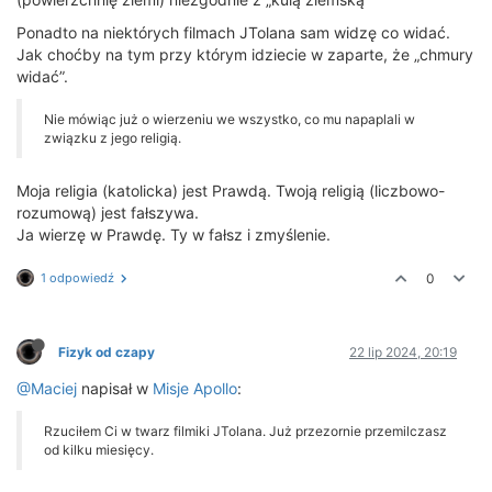
Ponadto na niektórych filmach JTolana sam widzę co widać.
Jak choćby na tym przy którym idziecie w zaparte, że „chmury
widać”.
Nie mówiąc już o wierzeniu we wszystko, co mu napaplali w
związku z jego religią.
Moja religia (katolicka) jest Prawdą. Twoją religią (liczbowo-
rozumową) jest fałszywa.
Ja wierzę w Prawdę. Ty w fałsz i zmyślenie.
1 odpowiedź
0
Fizyk od czapy
22 lip 2024, 20:19
@Maciej
napisał w
Misje Apollo
:
Rzuciłem Ci w twarz filmiki JTolana. Już przezornie przemilczasz
od kilku miesięcy.