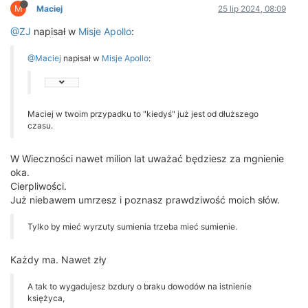
M
Maciej
25 lip 2024, 08:09
@ZJ
napisał w
Misje Apollo
:
@Maciej
napisał w
Misje Apollo
:
Maciej w twoim przypadku to "kiedyś" już jest od dłuższego
czasu.
W Wieczności nawet milion lat uważać będziesz za mgnienie
oka.
Cierpliwości.
Już niebawem umrzesz i poznasz prawdziwość moich słów.
Tylko by mieć wyrzuty sumienia trzeba mieć sumienie.
Każdy ma. Nawet zły
A tak to wygadujesz bzdury o braku dowodów na istnienie
księżyca,