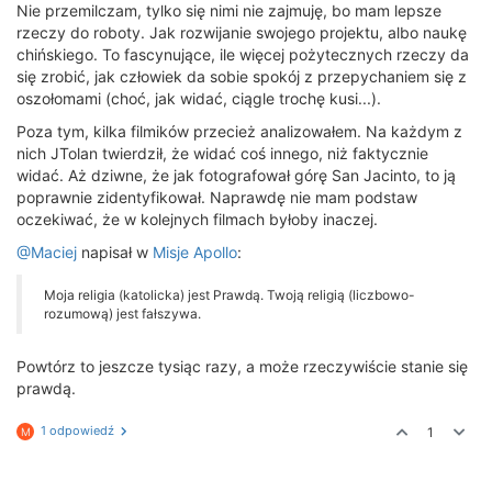
Nie przemilczam, tylko się nimi nie zajmuję, bo mam lepsze
rzeczy do roboty. Jak rozwijanie swojego projektu, albo naukę
chińskiego. To fascynujące, ile więcej pożytecznych rzeczy da
się zrobić, jak człowiek da sobie spokój z przepychaniem się z
oszołomami (choć, jak widać, ciągle trochę kusi...).
Poza tym, kilka filmików przecież analizowałem. Na każdym z
nich JTolan twierdził, że widać coś innego, niż faktycznie
widać. Aż dziwne, że jak fotografował górę San Jacinto, to ją
poprawnie zidentyfikował. Naprawdę nie mam podstaw
oczekiwać, że w kolejnych filmach byłoby inaczej.
@Maciej
napisał w
Misje Apollo
:
Moja religia (katolicka) jest Prawdą. Twoją religią (liczbowo-
rozumową) jest fałszywa.
Powtórz to jeszcze tysiąc razy, a może rzeczywiście stanie się
prawdą.
1 odpowiedź
1
M