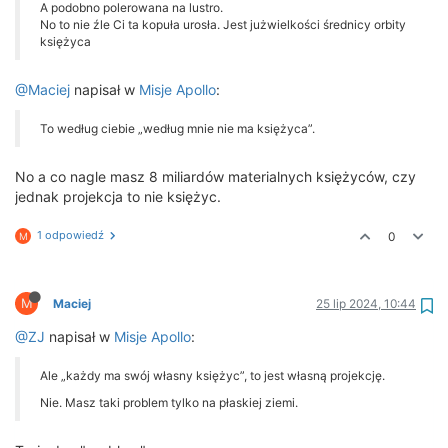
A podobno polerowana na lustro.
No to nie źle Ci ta kopuła urosła. Jest jużwielkości średnicy orbity
księżyca
@Maciej
napisał w
Misje Apollo
:
To według ciebie „według mnie nie ma księżyca”.
No a co nagle masz 8 miliardów materialnych księżyców, czy
jednak projekcja to nie księżyc.
1 odpowiedź
0
M
M
Maciej
25 lip 2024, 10:44
@ZJ
napisał w
Misje Apollo
:
Ale „każdy ma swój własny księżyc”, to jest własną projekcję.
Nie. Masz taki problem tylko na płaskiej ziemi.