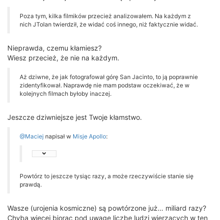
Poza tym, kilka filmików przecież analizowałem. Na każdym z
nich JTolan twierdził, że widać coś innego, niż faktycznie widać.
Nieprawda, czemu kłamiesz?
Wiesz przecież, że nie na każdym.
Aż dziwne, że jak fotografował górę San Jacinto, to ją poprawnie
zidentyfikował. Naprawdę nie mam podstaw oczekiwać, że w
kolejnych filmach byłoby inaczej.
Jeszcze dziwniejsze jest Twoje kłamstwo.
@Maciej
napisał w
Misje Apollo
:
Powtórz to jeszcze tysiąc razy, a może rzeczywiście stanie się
prawdą.
Wasze (urojenia kosmiczne) są powtórzone już… miliard razy?
Chyba więcej biorąc pod uwagę liczbę ludzi wierzących w ten