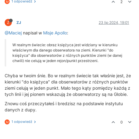
1 odpowiedź
2
M
ZJ
23 lip 2024, 19:01
@Maciej
napisał w
Misje Apollo
:
W realnym świecie: obraz księżyca jest widziany w kierunku
właściwym dla danego obserwatora na ziemi. Kierunki "do
księżyca" dla obserwatorów z różnych punktów ziemi (w danej
chwili) nie celują w jeden rejon/punkt przestrzeni.
Chyba w twoim śnie. Bo w realnym świecie tak właśnie jest, że
kierunki "do księżyca" dla obserwatorów z różnych punktów
ziemi celują w jeden punkt. Mało tego kąty pomiędzy każdą z
tych linii i jej pionem wskazują że obserwatorzy są na Globie.
Znowu coś przeczytałeś i bredzisz na podstawie instytutu
danych z dupy.
1 odpowiedź
0
M