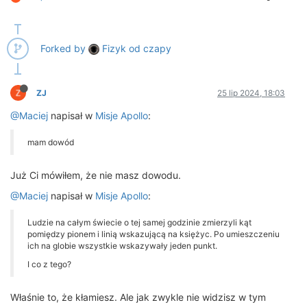
Forked by
Fizyk od czapy
ZJ
25 lip 2024, 18:03
@Maciej
napisał w
Misje Apollo
:
mam dowód
Już Ci mówiłem, że nie masz dowodu.
@Maciej
napisał w
Misje Apollo
:
Ludzie na całym świecie o tej samej godzinie zmierzyli kąt
pomiędzy pionem i linią wskazującą na księżyc. Po umieszczeniu
ich na globie wszystkie wskazywały jeden punkt.
I co z tego?
Właśnie to, że kłamiesz. Ale jak zwykle nie widzisz w tym