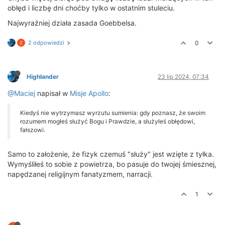
obłęd i liczbę dni choćby tylko w ostatnim stuleciu.
Najwyraźniej działa zasada Goebbelsa.
2 odpowiedzi
0
Highlander
23 lip 2024, 07:34
@Maciej
napisał w
Misje Apollo
:
Kiedyś nie wytrzymasz wyrzutu sumienia: gdy poznasz, że swoim
rozumem mogłeś służyć Bogu i Prawdzie, a służyłeś obłędowi,
fałszowi.
Samo to założenie, że fizyk czemuś "służy" jest wzięte z tyłka.
Wymyśliłeś to sobie z powietrza, bo pasuje do twojej śmiesznej,
napędzanej religijnym fanatyzmem, narracji.
1