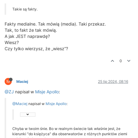
Takie są fakty.
Fakty medialne. Tak mówią (media). Taki przekaz.
Tak, to fakt że tak mówią.
A jak JEST naprawdę?
Wiesz?
Czy tylko wierzysz, że „wiesz”?
0
M
Maciej
25 lip 2024, 08:16
@ZJ
napisał w
Misje Apollo
:
@Maciej
napisał w
Misje Apollo
:
Chyba w twoim śnie. Bo w realnym świecie tak właśnie jest, że
kierunki "do księżyca" dla obserwatorów z różnych punktów ziemi