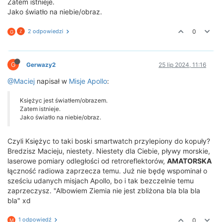
Zatem istnieje.
Jako światło na niebie/obraz.
2 odpowiedzi
0
G
G
Gerwazy2
25 lip 2024, 11:16
@Maciej
napisał w
Misje Apollo
:
Księżyc jest światłem/obrazem.
Zatem istnieje.
Jako światło na niebie/obraz.
Czyli Księżyc to taki boski smartwatch przylepiony do kopuły?
Bredzisz Macieju, niestety. Niestety dla Ciebie, pływy morskie,
laserowe pomiary odległości od retroreflektorów,
AMATORSKA
łączność radiowa zaprzecza temu. Już nie będę wspominał o
sześciu udanych misjach Apollo, bo i tak bezczelnie temu
zaprzeczysz. "Albowiem Ziemia nie jest zbliżona bla bla bla
bla" xd
1 odpowiedź
0
M