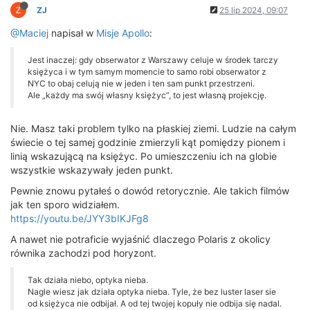
ZJ
25 lip 2024, 09:07
@Maciej
napisał w
Misje Apollo
:
Jest inaczej: gdy obserwator z Warszawy celuje w środek tarczy
księżyca i w tym samym momencie to samo robi obserwator z
NYC to obaj celują nie w jeden i ten sam punkt przestrzeni.
Ale „każdy ma swój własny księżyc”, to jest własną projekcję.
Nie. Masz taki problem tylko na płaskiej ziemi. Ludzie na całym
świecie o tej samej godzinie zmierzyli kąt pomiędzy pionem i
linią wskazującą na księżyc. Po umieszczeniu ich na globie
wszystkie wskazywały jeden punkt.
Pewnie znowu pytałeś o dowód retorycznie. Ale takich filmów
jak ten sporo widziałem.
https://youtu.be/JYY3bIKJFg8
A nawet nie potraficie wyjaśnić dlaczego Polaris z okolicy
równika zachodzi pod horyzont.
Tak działa niebo, optyka nieba.
Nagle wiesz jak działa optyka nieba. Tyle, że bez luster laser sie
od księżyca nie odbijał. A od tej twojej kopuły nie odbija się nadal.