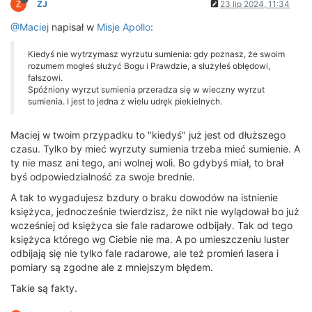
ZJ
23 lip 2024, 11:34
@Maciej
napisał w
Misje Apollo
:
Kiedyś nie wytrzymasz wyrzutu sumienia: gdy poznasz, że swoim
rozumem mogłeś służyć Bogu i Prawdzie, a służyłeś obłędowi,
fałszowi.
Spóźniony wyrzut sumienia przeradza się w wieczny wyrzut
sumienia. I jest to jedna z wielu udręk piekielnych.
Maciej w twoim przypadku to "kiedyś" już jest od dłuższego
czasu. Tylko by mieć wyrzuty sumienia trzeba mieć sumienie. A
ty nie masz ani tego, ani wolnej woli. Bo gdybyś miał, to brał
byś odpowiedzialność za swoje brednie.
A tak to wygadujesz bzdury o braku dowodów na istnienie
księżyca, jednocześnie twierdzisz, że nikt nie wylądował bo już
wcześniej od księżyca sie fale radarowe odbijały. Tak od tego
księżyca którego wg Ciebie nie ma. A po umieszczeniu luster
odbijają się nie tylko fale radarowe, ale też promień lasera i
pomiary są zgodne ale z mniejszym błędem.
Takie są fakty.