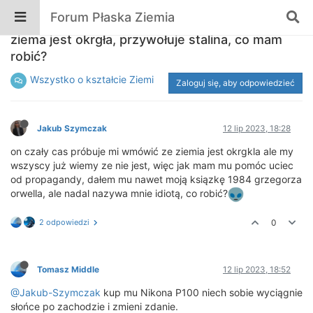
Forum Płaska Ziemia
muj przyjaciel socjalista próboje mi wmówić rzę
ziema jest okrgła, przywołuje stalina, co mam
robić?
Wszystko o kształcie Ziemi
Zaloguj się, aby odpowiedzieć
Jakub Szymczak
12 lip 2023, 18:28
on czały cas próbuje mi wmówić ze ziemia jest okrgkla ale my
wszyscy już wiemy ze nie jest, więc jak mam mu pomóc uciec
od propagandy, dałem mu nawet moją ksiązkę 1984 grzegorza
orwella, ale nadal nazywa mnie idiotą, co robić?
2 odpowiedzi
0
Tomasz Middle
12 lip 2023, 18:52
@Jakub-Szymczak
kup mu Nikona P100 niech sobie wyciągnie
słońce po zachodzie i zmieni zdanie.