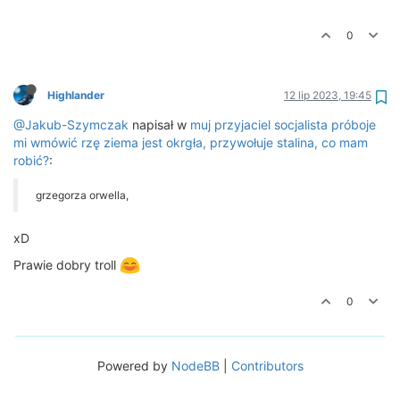
0
Highlander
12 lip 2023, 19:45
@Jakub-Szymczak
napisał w
muj przyjaciel socjalista próboje
mi wmówić rzę ziema jest okrgła, przywołuje stalina, co mam
robić?
:
grzegorza orwella,
xD
Prawie dobry troll
0
Powered by
NodeBB
|
Contributors